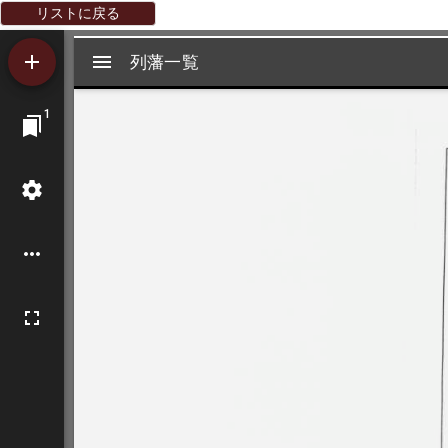
リストに戻る
Mirador
列藩一覧
列藩一覧
ビ
1
ュ
ー
ワ