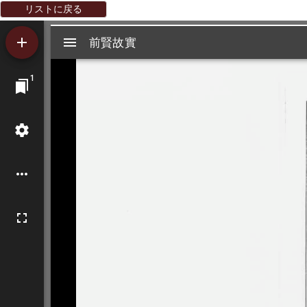
リストに戻る
Mirador
前賢故實
前賢故實
ビ
1
ュ
ー
ワ