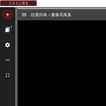
リストに戻る
Mirador
信濃俳林／畫像篶風集
信濃俳林／畫像篶風集
ビ
1
ュ
ー
ワ