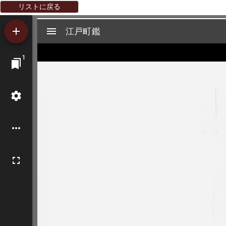
リストに戻る
Mirador
江戸町鑑
江戸町鑑
ビ
1
ュ
ー
ワ