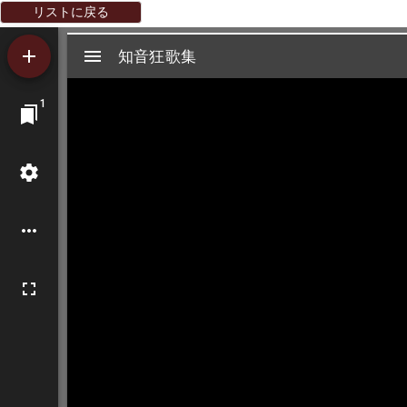
リストに戻る
Mirador
知音狂歌集
知音狂歌集
ビ
1
ュ
ー
ワ