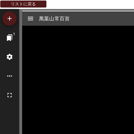
リストに戻る
Mirador
萬葉山常百首
萬葉山常百首
ビ
1
ュ
ー
ワ