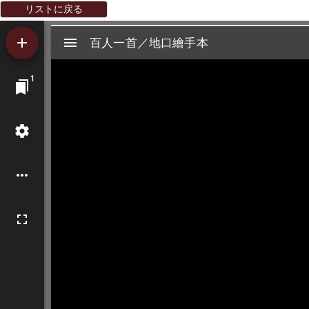
リストに戻る
Mirador
百人一首／地口繪手本
百人一首／地口繪手本
ビ
1
ュ
ー
ワ