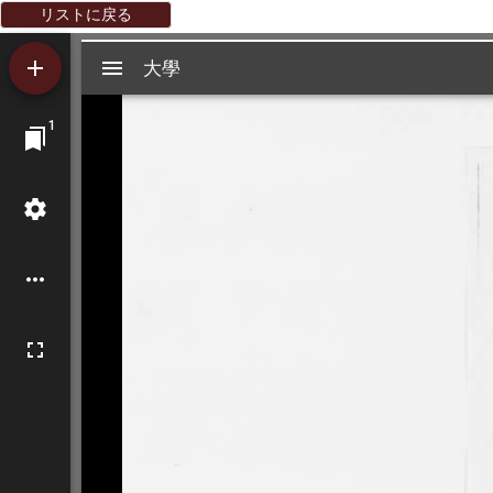
リストに戻る
Mirador
大學
大學
ビ
1
ュ
ー
ワ