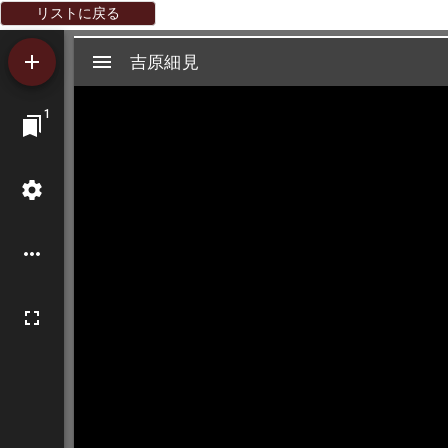
リストに戻る
Mirador
吉原細見
吉原細見
ビ
1
ュ
ー
ワ