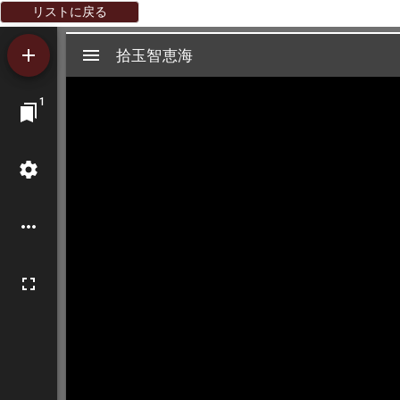
リストに戻る
Mirador
拾玉智恵海
拾玉智恵海
ビ
1
ュ
ー
ワ