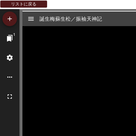
リストに戻る
Mirador
誕生梅蘇生松／振袖天神記
誕生梅蘇生松／振袖天神記
ビ
1
ュ
ー
ワ