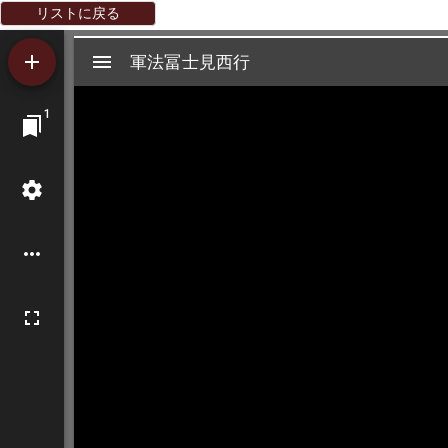
リストに戻る
Mirador
軍法冨士見西行
軍法冨士見西行
ビ
1
ュ
ー
ワ