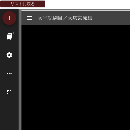
リストに戻る
Mirador
太平記綱目／大塔宮曦鎧
太平記綱目／大塔宮曦鎧
ビ
1
ュ
ー
ワ