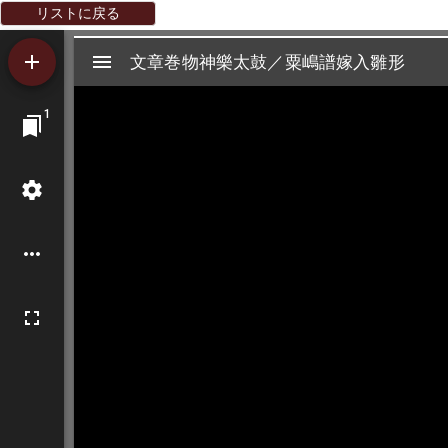
リストに戻る
Mirador
文章巻物神樂太鼓／粟嶋譜嫁入雛形
文章巻物神樂太鼓／粟嶋譜嫁入雛形
ビ
1
ュ
ー
ワ