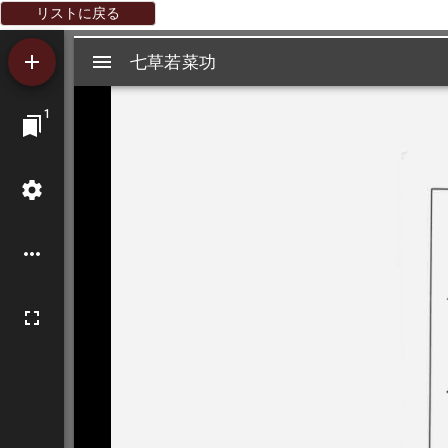
リストに戻る
Mirador
七草若菜功
七草若菜功
ビ
1
ュ
ー
ワ