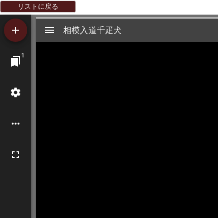
リストに戻る
Mirador
相模入道千疋犬
相模入道千疋犬
ビ
1
ュ
ー
ワ