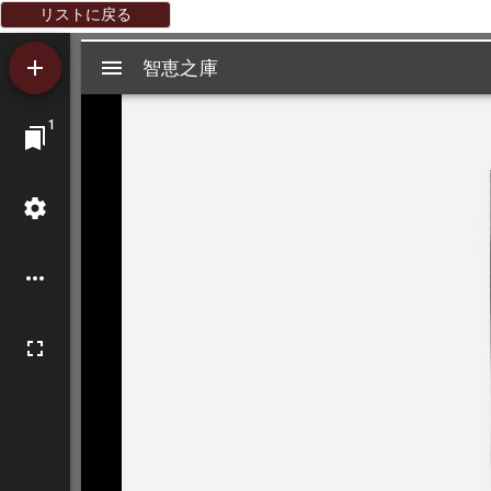
リストに戻る
Mirador
智恵之庫
智恵之庫
ビ
1
ュ
ー
ワ