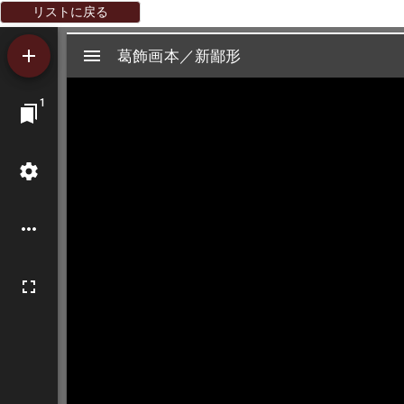
リストに戻る
Mirador
葛飾画本／新鄙形
葛飾画本／新鄙形
ビ
1
ュ
ー
ワ