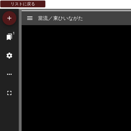
リストに戻る
Mirador
當流／東ひいながた
當流／東ひいながた
ビ
1
ュ
ー
ワ