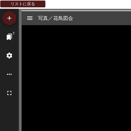
リストに戻る
Mirador
写真／花鳥図会
写真／花鳥図会
ビ
1
ュ
ー
ワ