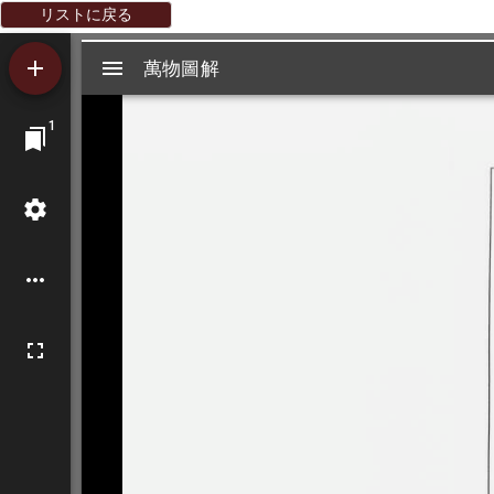
リストに戻る
Mirador
萬物圖解
萬物圖解
ビ
1
ュ
ー
ワ