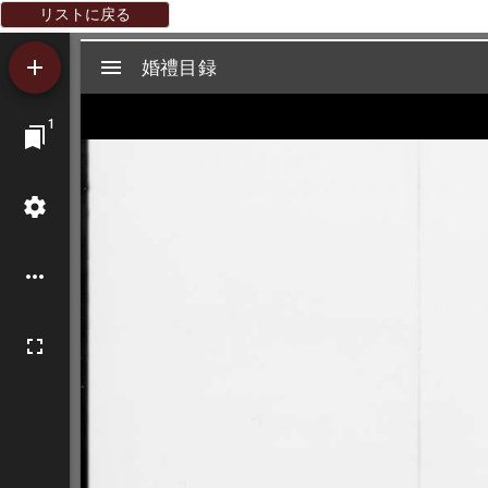
リストに戻る
Mirador
婚禮目録
婚禮目録
ビ
1
ュ
ー
ワ