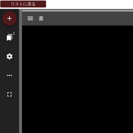
リストに戻る
Mirador
書
書
ビ
1
ュ
ー
ワ