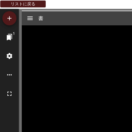
リストに戻る
Mirador
書
書
ビ
1
ュ
ー
ワ