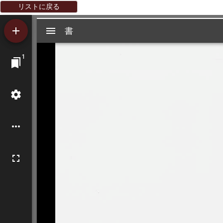
リストに戻る
Mirador
書
書
ビ
1
ュ
ー
ワ