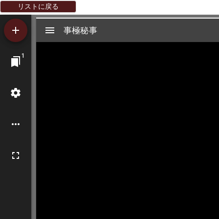
リストに戻る
Mirador
事極秘事
事極秘事
ビ
1
ュ
ー
ワ