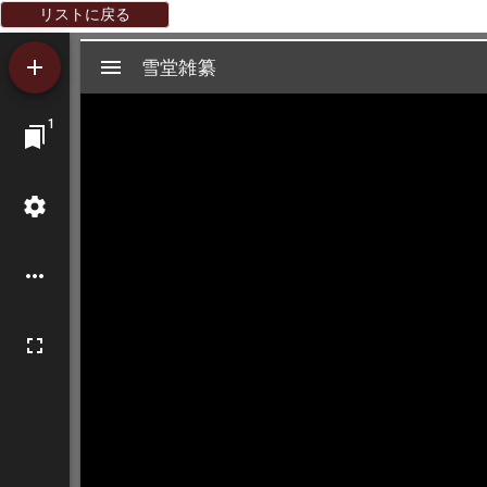
リストに戻る
Mirador
雪堂雑纂
雪堂雑纂
ビ
1
ュ
ー
ワ