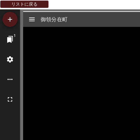
リストに戻る
Mirador
御領分在町
御領分在町
ビ
1
ュ
ー
ワ