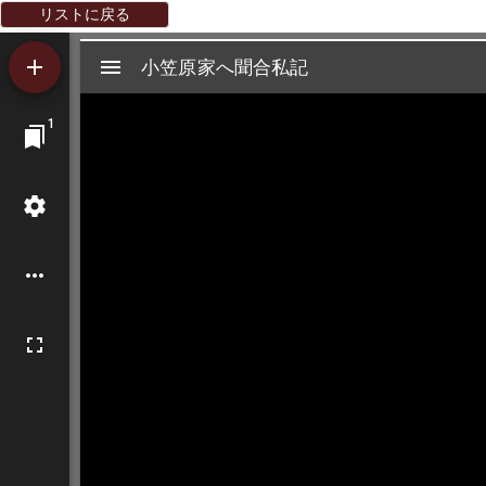
リストに戻る
Mirador
小笠原家へ聞合私記
小笠原家へ聞合私記
ビ
1
ュ
ー
ワ