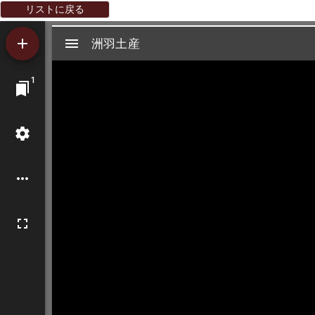
リストに戻る
Mirador
洲羽土産
洲羽土産
ビ
1
ュ
ー
ワ