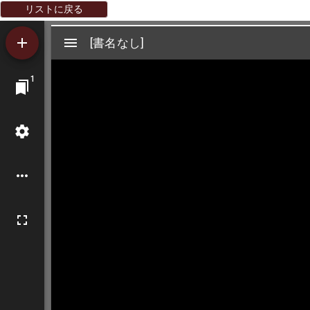
リストに戻る
Mirador
[書名なし]
[書名なし]
ビ
1
ュ
ー
ワ