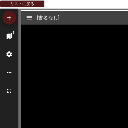
リストに戻る
Mirador
[書名なし]
[書名なし]
ビ
1
ュ
ー
ワ