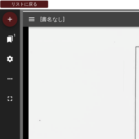
リストに戻る
Mirador
[書名なし]
[書名なし]
ビ
1
ュ
ー
ワ