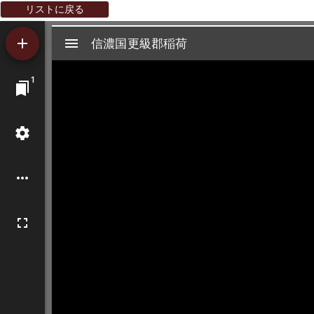
リストに戻る
Mirador
信濃国更級郡稲荷
信濃国更級郡稲荷
ビ
1
ュ
ー
ワ