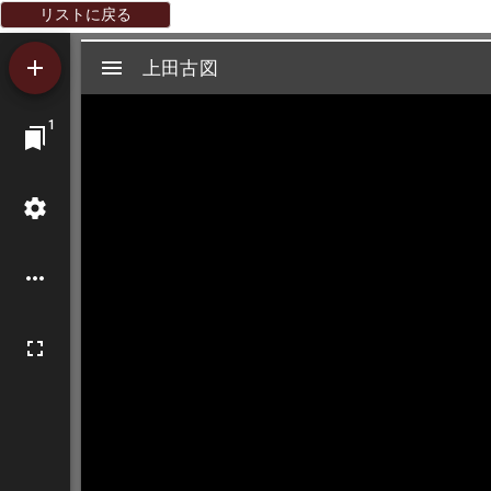
リストに戻る
Mirador
上田古図
上田古図
ビ
1
ュ
ー
ワ