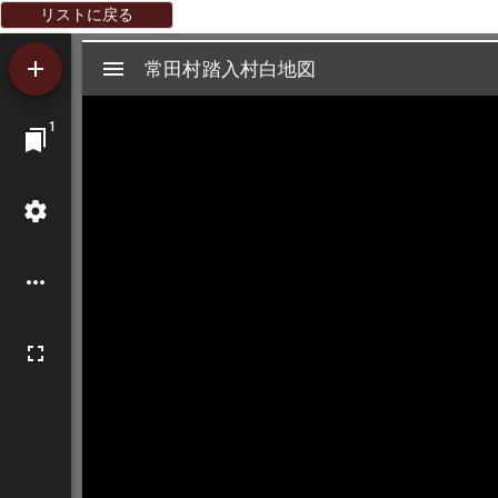
リストに戻る
Mirador
常田村踏入村白地図
常田村踏入村白地図
ビ
1
ュ
ー
ワ