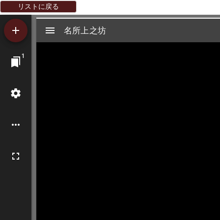
リストに戻る
Mirador
名所上之坊
名所上之坊
ビ
1
ュ
ー
ワ