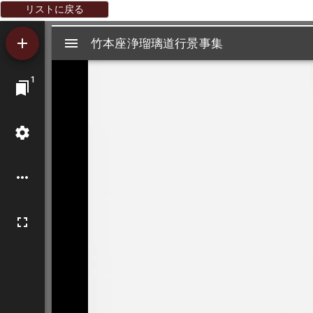
リストに戻る
Mirador
竹本座浄瑠璃道行景事集
竹本座浄瑠璃道行景事集
ビ
1
ュ
ー
ワ