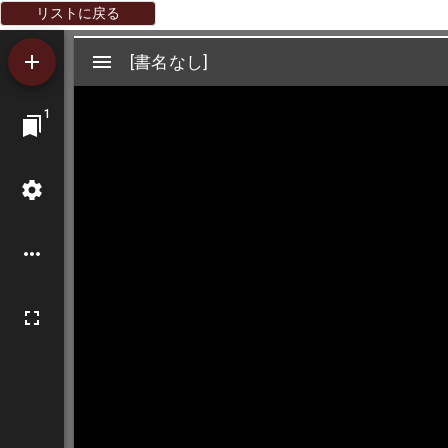
リストに戻る
Mirador
[書名なし]
[書名なし]
ビ
1
ュ
ー
ワ