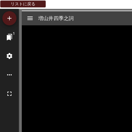
リストに戻る
Mirador
増山井四季之詞
増山井四季之詞
ビ
1
ュ
ー
ワ