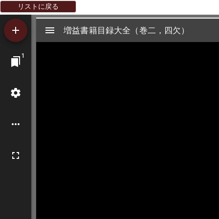
リストに戻る
Mirador
増益書籍目録大全（巻二，四欠）
増益書籍目録大全（巻二，四欠）
ビ
1
ュ
ー
ワ