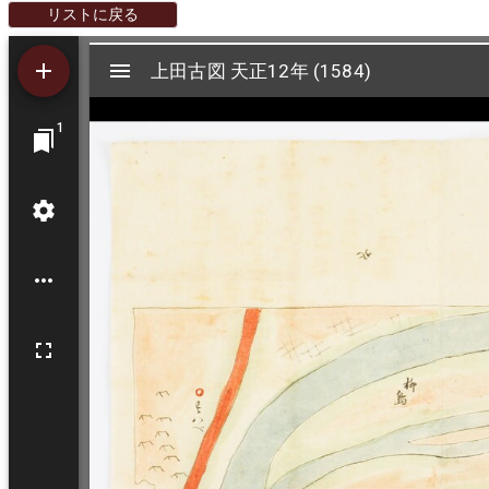
リストに戻る
Mirador
上田古図 天正12年 (1584)
上田古図 天正12年 (1584)
ビ
1
ュ
ー
ワ