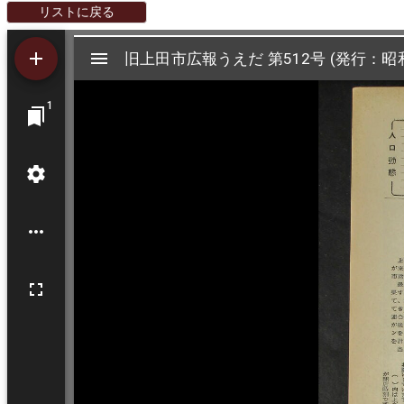
リストに戻る
Mirador
旧上田市広報うえだ 第512号 (発行：昭和
旧上田市広報うえだ 第512号 (発行：昭和
ビ
1
ュ
ー
ワ